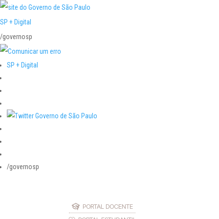
SP + Digital
/governosp
SP + Digital
/governosp
PORTAL DOCENTE