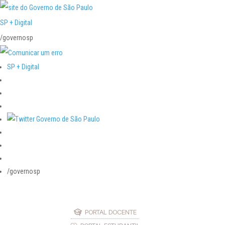
SP + Digital
/governosp
SP + Digital
/governosp
PORTAL DOCENTE