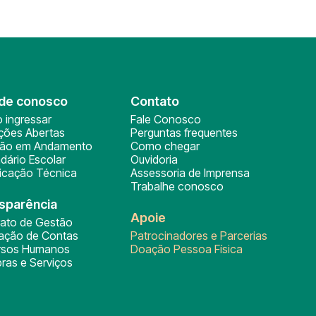
de conosco
Contato
 ingressar
Fale Conosco
ições Abertas
Perguntas frequentes
ção em Andamento
Como chegar
dário Escolar
Ouvidoria
ficação Técnica
Assessoria de Imprensa
Trabalhe conosco
sparência
Apoie
rato de Gestão
tação de Contas
Patrocinadores e Parcerias
rsos Humanos
Doação Pessoa Física
ras e Serviços