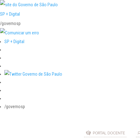
SP + Digital
/governosp
SP + Digital
/governosp
PORTAL DOCENTE