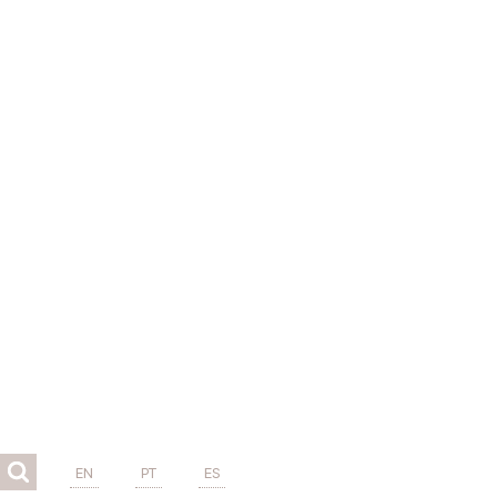
EN
PT
ES