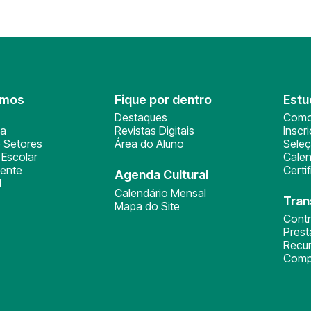
omos
Fique por dentro
Estu
Destaques
Como
ça
Revistas Digitais
Inscr
 Setores
Área do Aluno
Sele
Escolar
Calen
ente
Certi
Agenda Cultural
l
Calendário Mensal
Tran
Mapa do Site
Cont
Pres
Recu
Comp