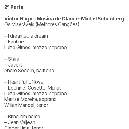
2ª Parte
Victor Hugo – Música de Claude-Michel Schonberg
Os Miseráveis (Melhores Canções)
– I dreamed a dream
– Fantine
Luiza Girnos, mezzo-soprano
– Stars
– Javert
Andre Segolin, barítono
– Heart full of love
– Eponine, Cosette, Marius
Luiza Girnos, mezzo-soprano
Merlise Moreira, soprano
Willian Manoel, tenor
– Bring him home
– Jean Valjean
Cleber Lima, tenor