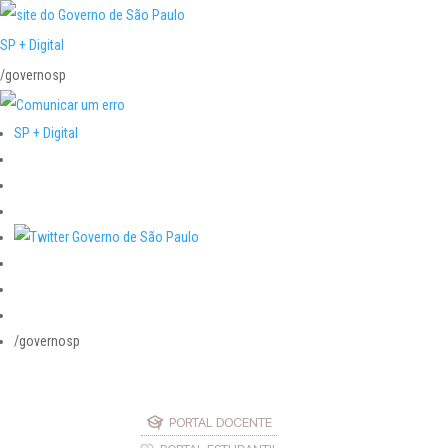
SP + Digital
/governosp
SP + Digital
/governosp
PORTAL DOCENTE