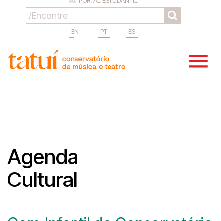
PORTAL ESTUDANTIL
EN
PT
ES
Agenda
Cultural