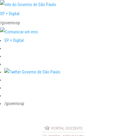
SP + Digital
/governosp
SP + Digital
/governosp
PORTAL DOCENTE