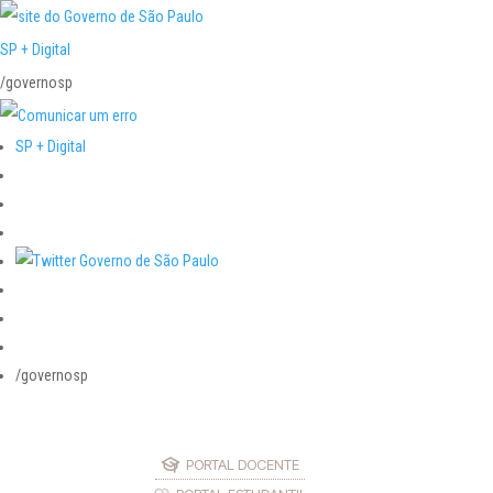
SP + Digital
/governosp
SP + Digital
/governosp
PORTAL DOCENTE