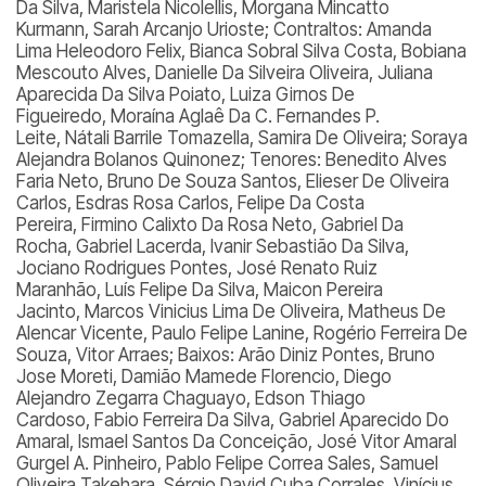
Da Silva, Maristela Nicolellis, Morgana Mincatto
Kurmann, Sarah Arcanjo Urioste; Contraltos: Amanda
Lima Heleodoro Felix, Bianca Sobral Silva Costa, Bobiana
Mescouto Alves, Danielle Da Silveira Oliveira, Juliana
Aparecida Da Silva Poiato, Luiza Girnos De
Figueiredo, Moraína Aglaê Da C. Fernandes P.
Leite, Nátali Barrile Tomazella, Samira De Oliveira; Soraya
Alejandra Bolanos Quinonez; Tenores: Benedito Alves
Faria Neto, Bruno De Souza Santos, Elieser De Oliveira
Carlos, Esdras Rosa Carlos, Felipe Da Costa
Pereira, Firmino Calixto Da Rosa Neto, Gabriel Da
Rocha, Gabriel Lacerda, Ivanir Sebastião Da Silva,
Jociano Rodrigues Pontes, José Renato Ruiz
Maranhão, Luís Felipe Da Silva, Maicon Pereira
Jacinto, Marcos Vinicius Lima De Oliveira, Matheus De
Alencar Vicente, Paulo Felipe Lanine, Rogério Ferreira De
Souza, Vitor Arraes; Baixos: Arão Diniz Pontes, Bruno
Jose Moreti, Damião Mamede Florencio, Diego
Alejandro Zegarra Chaguayo, Edson Thiago
Cardoso, Fabio Ferreira Da Silva, Gabriel Aparecido Do
Amaral, Ismael Santos Da Conceição, José Vitor Amaral
Gurgel A. Pinheiro, Pablo Felipe Correa Sales, Samuel
Oliveira Takehara, Sérgio David Cuba Corrales, Vinícius