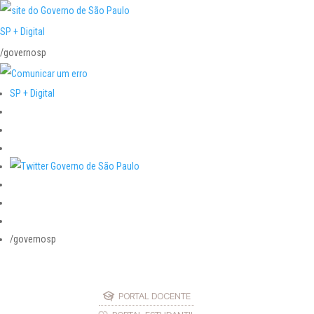
SP + Digital
/governosp
SP + Digital
/governosp
PORTAL DOCENTE