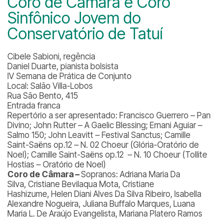
Coro de Câmara e Coro
Sinfônico Jovem do
Conservatório de Tatuí
Cibele Sabioni, regência
Daniel Duarte, pianista bolsista
IV Semana de Prática de Conjunto
Local: Salão Villa-Lobos
Rua São Bento, 415
Entrada franca
Repertório a ser apresentado
: Francisco Guerrero – Pan
Divino; John Rutter – A Gaelic Blessing; Ernani Aguiar –
Salmo 150; John Leavitt – Festival Sanctus; Camille
Saint-Saëns op.12 – N. 02 Choeur (Glória-Oratório de
Noel); Camille Saint-Saëns op.12 – N. 10 Choeur (Tollite
Hostias – Oratório de Noel)
Coro de Câmara –
Sopranos: Adriana Maria Da
Silva, Cristiane Bevilaqua Mota, Cristiane
Hashizume, Helen Diani Alves Da Silva Ribeiro, Isabella
Alexandre Nogueira, Juliana Buffalo Marques, Luana
Maria L. De Araújo Evangelista, Mariana Platero Ramos