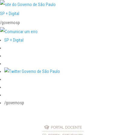
SP + Digital
/governosp
SP + Digital
/governosp
PORTAL DOCENTE