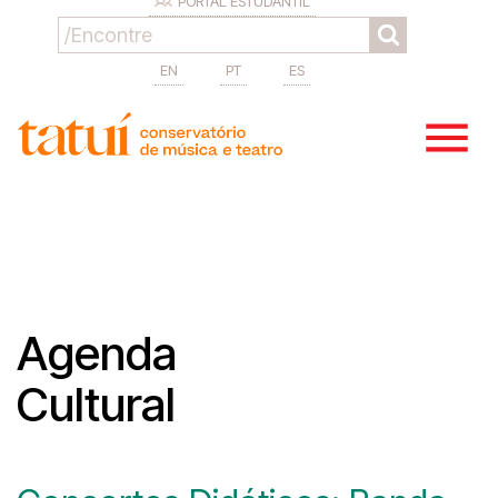
PORTAL ESTUDANTIL
EN
PT
ES
Agenda
Cultural