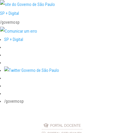
SP + Digital
/governosp
SP + Digital
/governosp
PORTAL DOCENTE