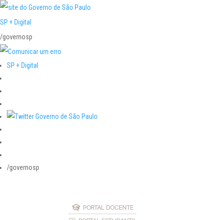
SP + Digital
/governosp
SP + Digital
/governosp
PORTAL DOCENTE