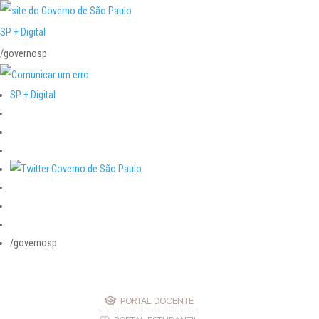
SP + Digital
/governosp
SP + Digital
/governosp
PORTAL DOCENTE