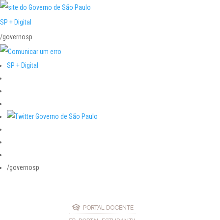
SP + Digital
/governosp
SP + Digital
/governosp
PORTAL DOCENTE