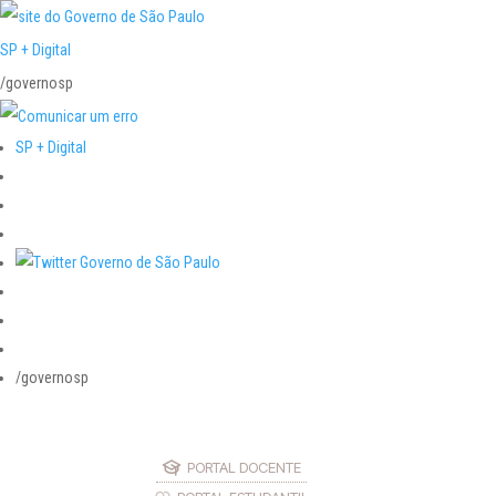
SP + Digital
/governosp
SP + Digital
/governosp
PORTAL DOCENTE