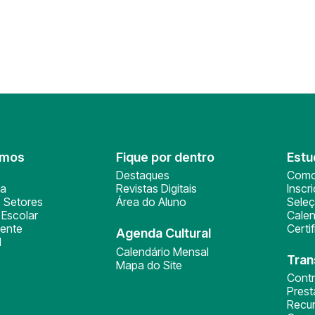
omos
Fique por dentro
Estu
Destaques
Como
ça
Revistas Digitais
Inscr
 Setores
Área do Aluno
Sele
Escolar
Calen
ente
Certi
Agenda Cultural
l
Calendário Mensal
Tran
Mapa do Site
Cont
Pres
Recu