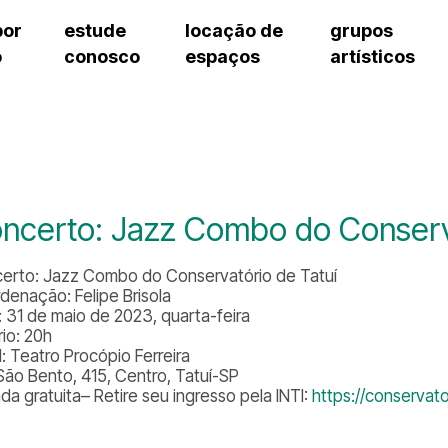
por
estude
locação de
grupos
o
conosco
espaços
artísticos
cursos regulares
bilheteria
teatro procópio ferreira
artes cênicas
grupos artísticos de bolsistas
fale cono
cursos livres
cursos regulares
salão villa-lobos
música
grupos pedagógicos – sede
ouvidoria 
cursos de aperfeiçoamento
cursos livres
erto
auditório unidade chiquinha gonzaga
processo seletivo
grupos pedagógicos – polo
pergunta
chiquinha gonzaga
cursos de aperfeiçoamento
orientações para locação
como che
a
visite o c
3
sceic-sp
ncerto: Jazz Combo do Conserva
to
equipe té
josé do rio pardo
assessori
erto: Jazz Combo do Conservatório de Tatuí
trabalhe 
denação: Felipe Brisola
: 31 de maio de 2023, quarta-feira
rio: 20h
l: Teatro Procópio Ferreira
São Bento, 415, Centro, Tatuí-SP
da gratuita– Retire seu ingresso pela INTI:
https://conservato