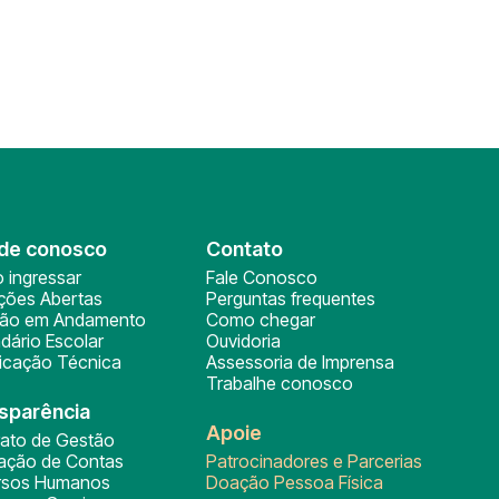
de conosco
Contato
 ingressar
Fale Conosco
ições Abertas
Perguntas frequentes
ção em Andamento
Como chegar
dário Escolar
Ouvidoria
ficação Técnica
Assessoria de Imprensa
Trabalhe conosco
sparência
Apoie
rato de Gestão
tação de Contas
Patrocinadores e Parcerias
rsos Humanos
Doação Pessoa Física