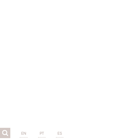
EN
PT
ES