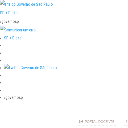
SP + Digital
/governosp
SP + Digital
/governosp
PORTAL DOCENTE