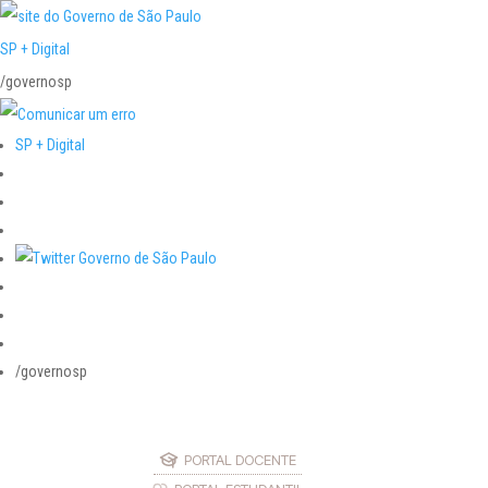
SP + Digital
/governosp
SP + Digital
/governosp
PORTAL DOCENTE