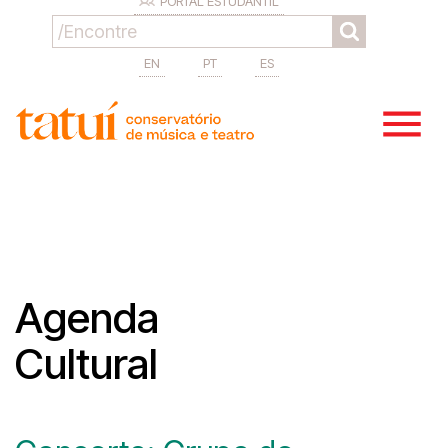
PORTAL ESTUDANTIL
EN
PT
ES
Agenda
Cultural