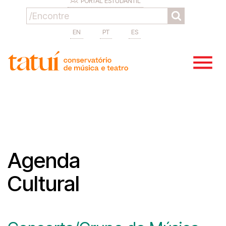
PORTAL ESTUDANTIL
EN
PT
ES
Agenda
Cultural