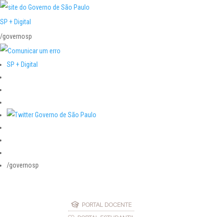
SP + Digital
/governosp
SP + Digital
/governosp
PORTAL DOCENTE