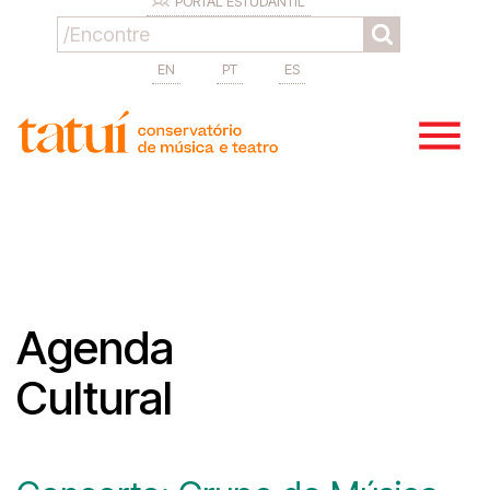
PORTAL ESTUDANTIL
EN
PT
ES
Agenda
Cultural