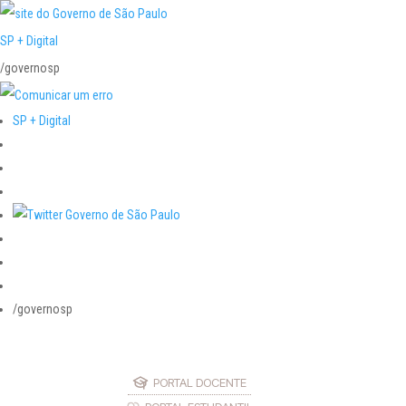
SP + Digital
/governosp
SP + Digital
/governosp
PORTAL DOCENTE