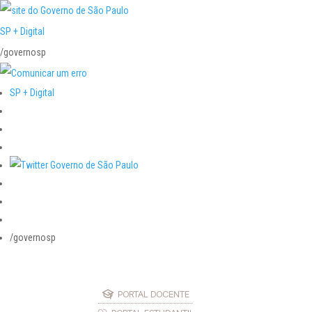
SP + Digital
/governosp
SP + Digital
/governosp
PORTAL DOCENTE