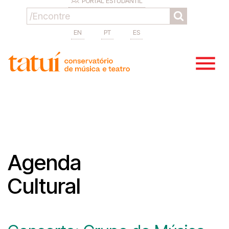
PORTAL ESTUDANTIL
EN
PT
ES
Agenda
Cultural