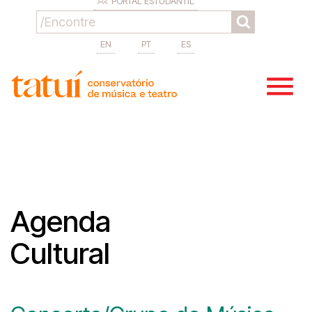
PORTAL ESTUDANTIL
EN
PT
ES
Agenda
Cultural