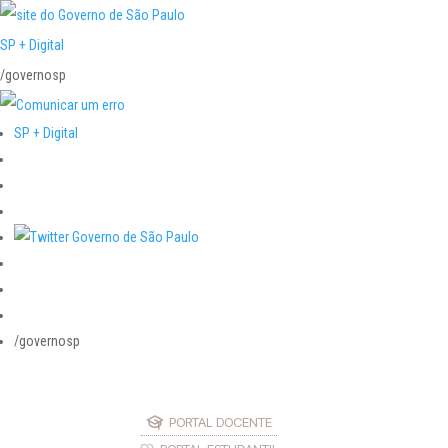
SP + Digital
/governosp
SP + Digital
/governosp
PORTAL DOCENTE