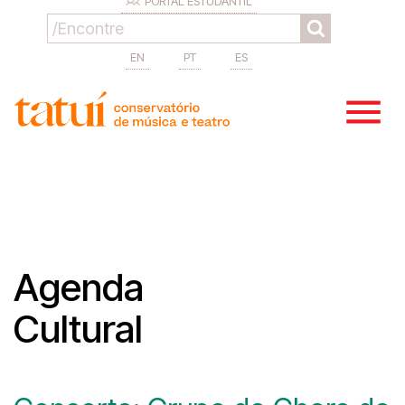
PORTAL ESTUDANTIL
EN
PT
ES
Agenda
Cultural