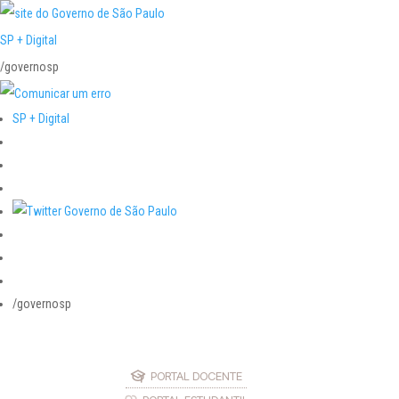
SP + Digital
/governosp
SP + Digital
/governosp
PORTAL DOCENTE