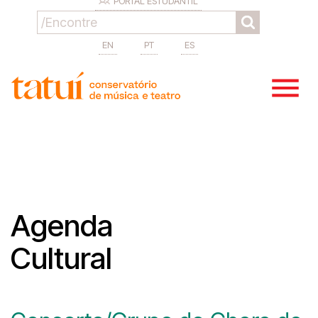
PORTAL ESTUDANTIL
EN
PT
ES
Agenda
Cultural