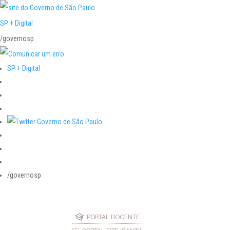
SP + Digital
/governosp
SP + Digital
/governosp
PORTAL DOCENTE