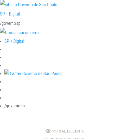
SP + Digital
/governosp
SP + Digital
/governosp
PORTAL DOCENTE