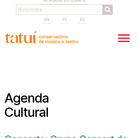
PORTAL ESTUDANTIL
EN
PT
ES
Agenda
Cultural