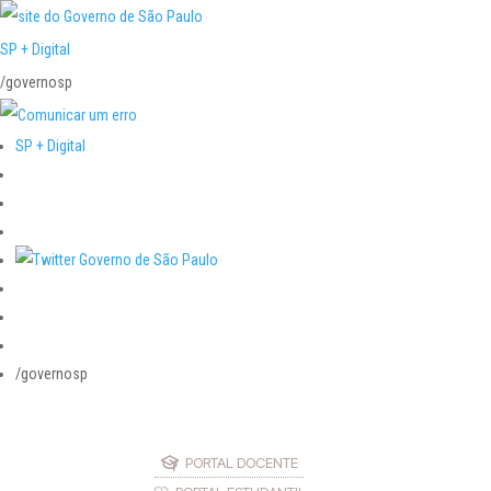
SP + Digital
/governosp
SP + Digital
/governosp
PORTAL DOCENTE