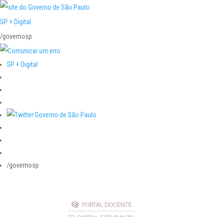
SP + Digital
/governosp
SP + Digital
/governosp
PORTAL DOCENTE