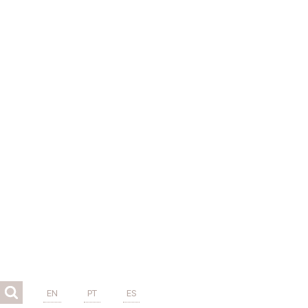
EN
PT
ES