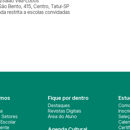
l/Salão Villa-Lobos
São Bento, 415, Centro, Tatuí-SP
ada restrita a escolas convidadas
omos
Fique por dentro
Estu
Destaques
Como
ça
Revistas Digitais
Inscr
 Setores
Área do Aluno
Sele
Escolar
Calen
ente
Certi
Agenda Cultural