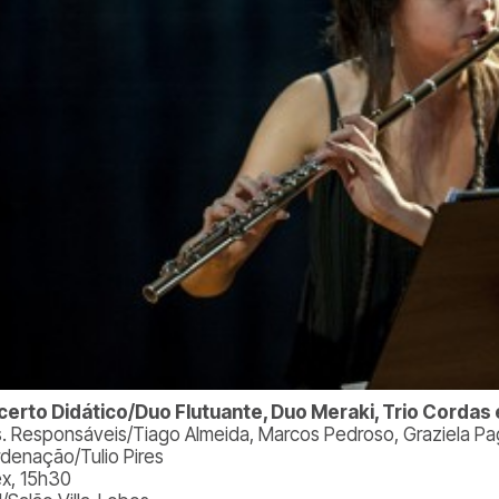
erto Didático/Duo Flutuante, Duo Meraki, Trio Cordas 
s. Responsáveis/Tiago Almeida, Marcos Pedroso, Graziela P
denação/Tulio Pires
ex, 15h30