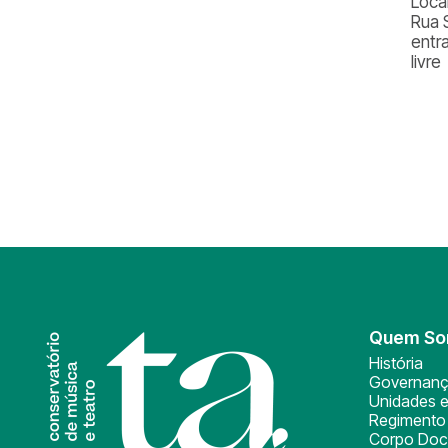
Loca
Rua 
entr
livre
Quem S
História
Governan
Unidades e
Regimento 
Corpo Doc