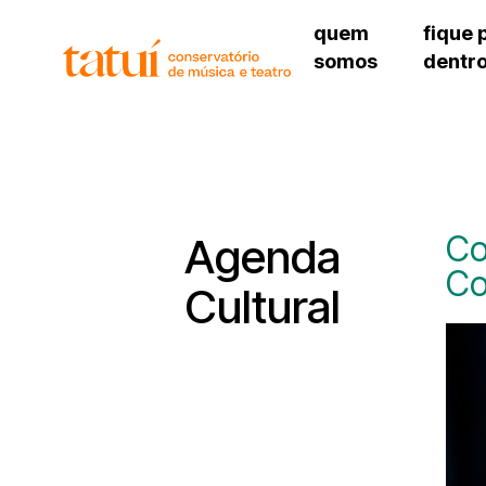
quem
fique 
somos
dentr
histórico
agenda cultural
governança
calendário escolar
unidades e setores
programas de conc
regimento escolar
revistas digitais
corpo docente
espaço estudantil
Co
Agenda
Co
Cultural