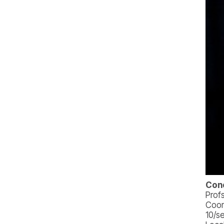
Conc
Prof
Coor
10/s