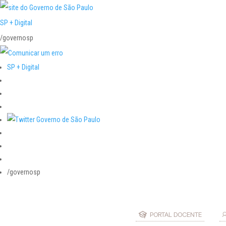
SP + Digital
/governosp
SP + Digital
/governosp
PORTAL DOCENTE