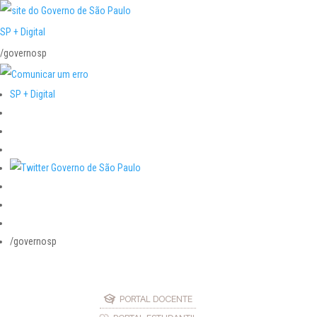
SP + Digital
/governosp
SP + Digital
/governosp
PORTAL DOCENTE