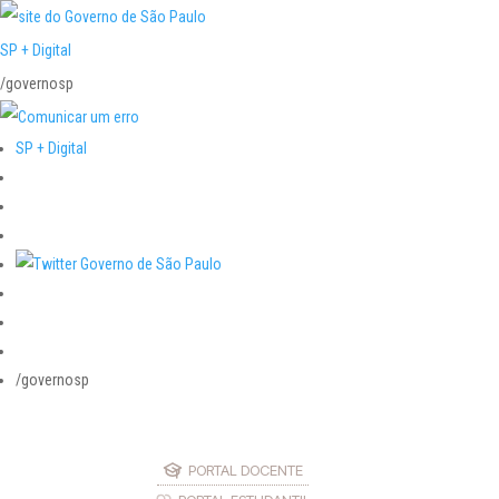
SP + Digital
/governosp
SP + Digital
/governosp
PORTAL DOCENTE