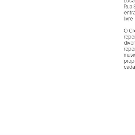
Loca
Rua 
entr
livre
O Cro
repe
dive
repe
musi
prop
cada