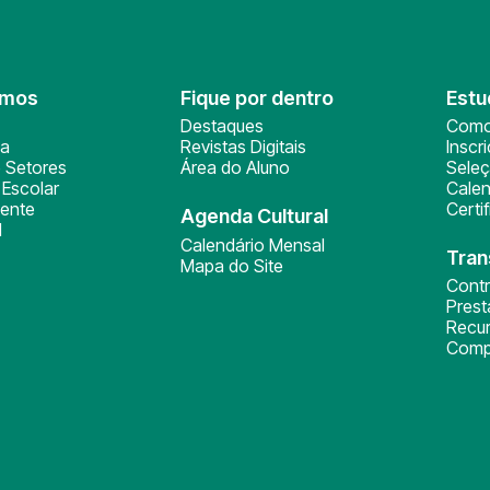
omos
Fique por dentro
Estu
Destaques
Como
ça
Revistas Digitais
Inscr
 Setores
Área do Aluno
Sele
Escolar
Calen
ente
Certi
Agenda Cultural
l
Calendário Mensal
Tran
Mapa do Site
Cont
Pres
Recu
Comp