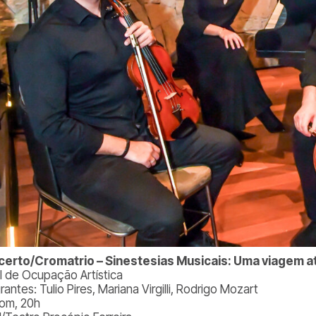
erto/Cromatrio – Sinestesias Musicais: Uma viagem a
al de Ocupação Artística
rantes: Tulio Pires, Mariana Virgilli, Rodrigo Mozart
om, 20h