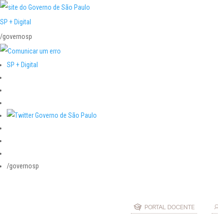
SP + Digital
/governosp
SP + Digital
/governosp
PORTAL DOCENTE