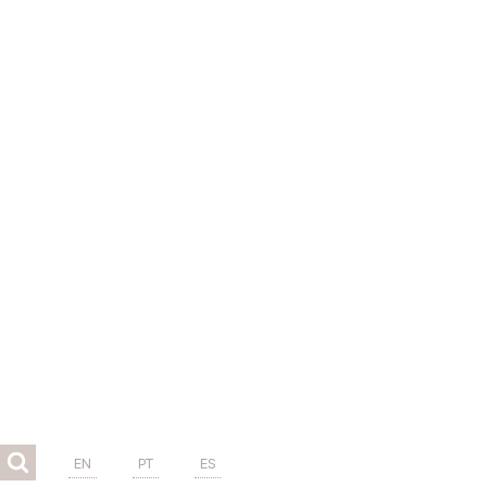
EN
PT
ES