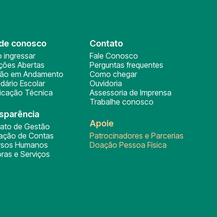
de conosco
Contato
 ingressar
Fale Conosco
ições Abertas
Perguntas frequentes
ção em Andamento
Como chegar
dário Escolar
Ouvidoria
ficação Técnica
Assessoria de Imprensa
Trabalhe conosco
sparência
Apoie
rato de Gestão
tação de Contas
Patrocinadores e Parcerias
rsos Humanos
Doação Pessoa Física
ras e Serviços