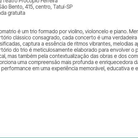
l/Teatro Procópio Ferreira
São Bento, 415, centro, Tatuí-SP
ada gratuita
matrio é um trio formado por violino, violoncelo e piano. Mer
rtório clássico consagrado, cada concerto é uma verdadeira
rsificadas, captura a essência de ritmos vibrantes, melodias 
rtório do trio é meticulosamente elaborado para envolver o 
cal, mas também pela contextualização das obras e dos co
orciona uma compreensão mais profunda e enriquecedora d
 performance em uma experiência memorável, educativa e 