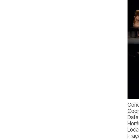
Conc
Coor
Data
Horá
Loca
Praç