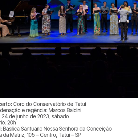
erto: Coro do Conservatório de Tatuí
denação e regência: Marcos Baldini
: 24 de junho de 2023, sábado
rio: 20h
l: Basílica Santuário Nossa Senhora da Conceição
a da Matriz, 105 – Centro, Tatuí – SP