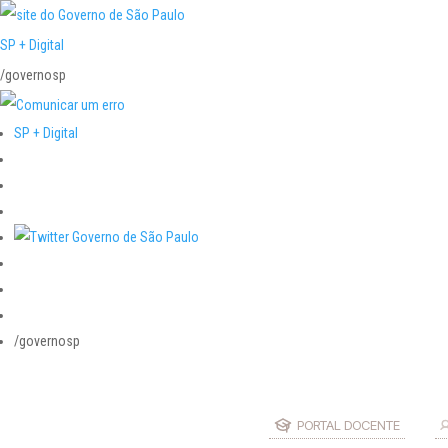
SP + Digital
/governosp
SP + Digital
/governosp
PORTAL DOCENTE