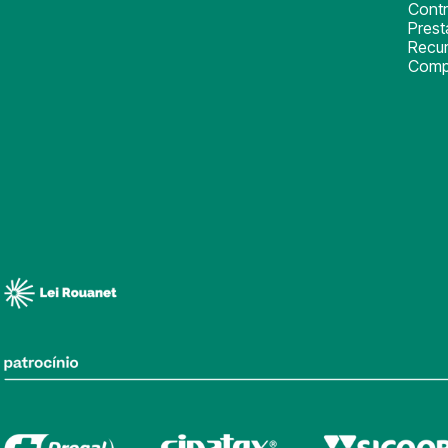
Cont
Pres
Recu
Comp