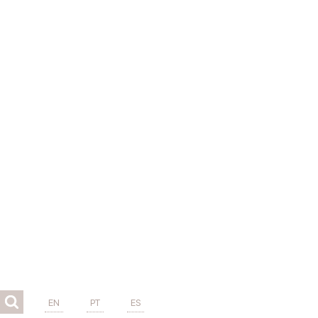
EN
PT
ES