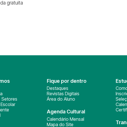
ada gratuita
omos
Fique por dentro
Estu
Destaques
Como
ça
Revistas Digitais
Inscr
 Setores
Área do Aluno
Sele
Escolar
Calen
ente
Certi
Agenda Cultural
l
Calendário Mensal
Tran
Mapa do Site