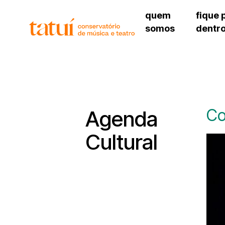
quem
fique 
somos
dentr
histórico
agenda cultural
governança
calendário escolar
unidades e setores
programas de conc
regimento escolar
revistas digitais
corpo docente
espaço estudantil
Co
Agenda
Cultural