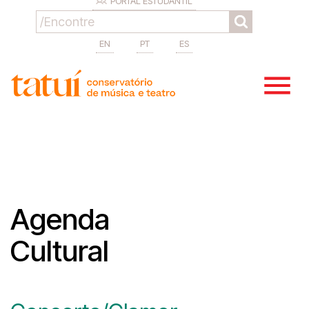
PORTAL ESTUDANTIL
EN
PT
ES
Agenda
Cultural