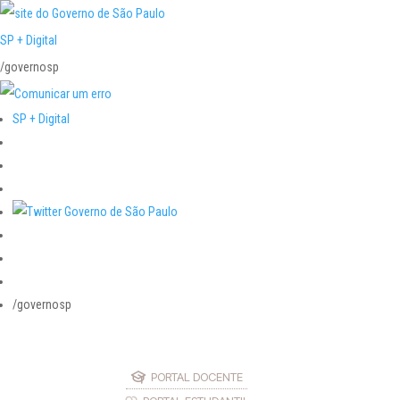
SP + Digital
/governosp
SP + Digital
/governosp
PORTAL DOCENTE