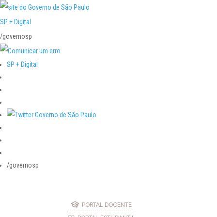
SP + Digital
/governosp
SP + Digital
/governosp
PORTAL DOCENTE