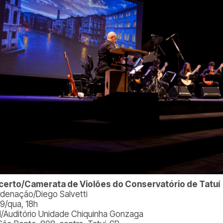
erto/Camerata de Violões do Conservatório de Tatuí
denação/Diego Salvetti
29/qua, 18h
l/Auditório Unidade Chiquinha Gonzaga