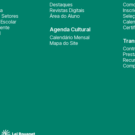
Destaques
Como
ça
Revistas Digitais
Inscr
 Setores
Área do Aluno
Sele
Escolar
Calen
ente
Certi
Agenda Cultural
l
Calendário Mensal
Tran
Mapa do Site
Cont
Pres
Recu
Comp