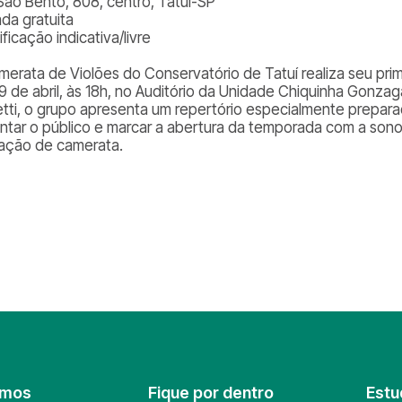
São Bento, 808, centro, Tatuí-SP
ada gratuita
ificação indicativa/livre
merata de Violões do Conservatório de Tatuí realiza seu pr
29 de abril, às 18h, no Auditório da Unidade Chiquinha Gon
etti, o grupo apresenta um repertório especialmente prepar
ntar o público e marcar a abertura da temporada com a son
ação de camerata.
omos
Fique por dentro
Estu