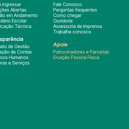
 ingressar
Fale Conosco
ições Abertas
Perguntas frequentes
ção em Andamento
Como chegar
dário Escolar
Ouvidoria
ficação Técnica
Assessoria de Imprensa
Trabalhe conosco
sparência
Apoie
rato de Gestão
tação de Contas
Patrocinadores e Parcerias
rsos Humanos
Doação Pessoa Física
ras e Serviços