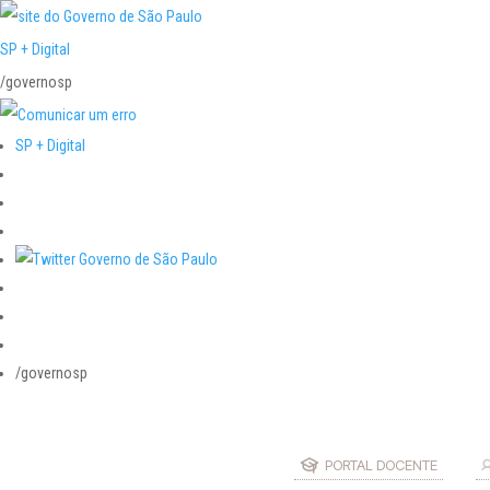
SP + Digital
/governosp
SP + Digital
/governosp
PORTAL DOCENTE