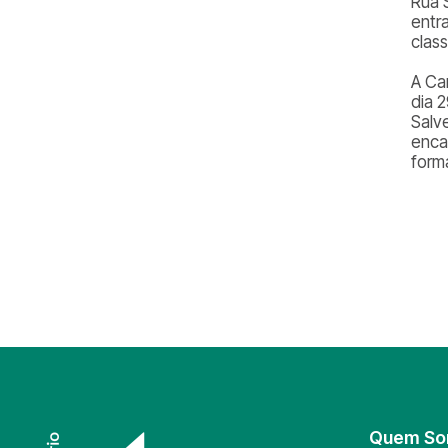
Rua 
entr
class
A Ca
dia 
Salv
enca
form
Quem S