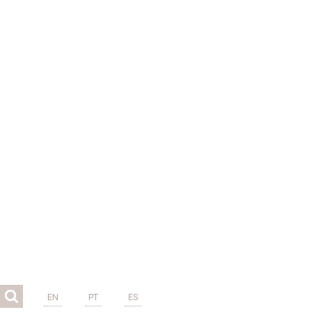
EN
PT
ES