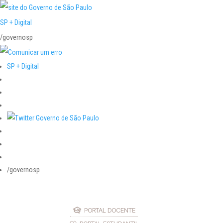
SP + Digital
/governosp
SP + Digital
/governosp
PORTAL DOCENTE