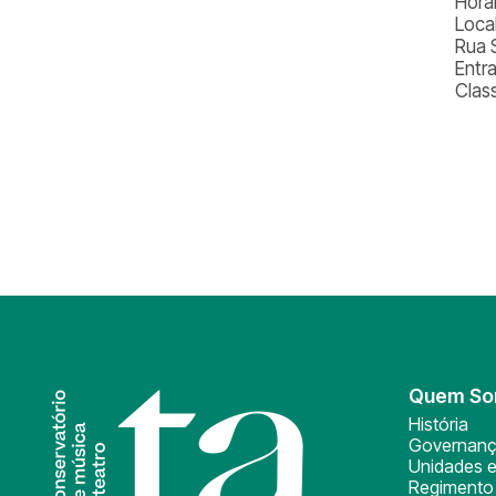
Horá
Loca
Rua 
Entr
Class
Quem S
História
Governan
Unidades e
Regimento 