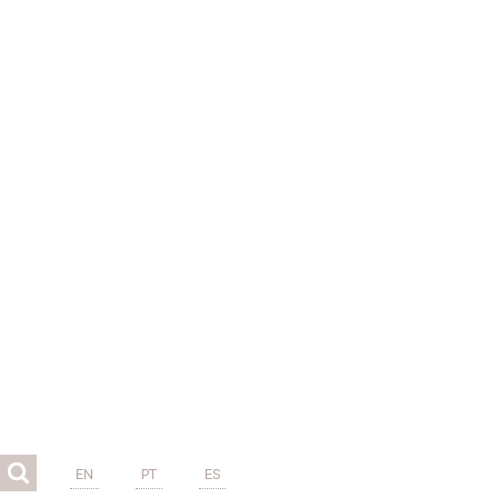
EN
PT
ES