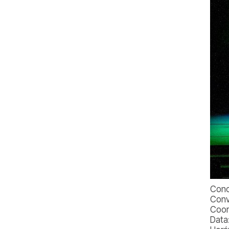
Conc
Conv
Coor
Data