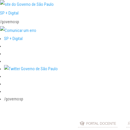
SP + Digital
/governosp
SP + Digital
/governosp
PORTAL DOCENTE