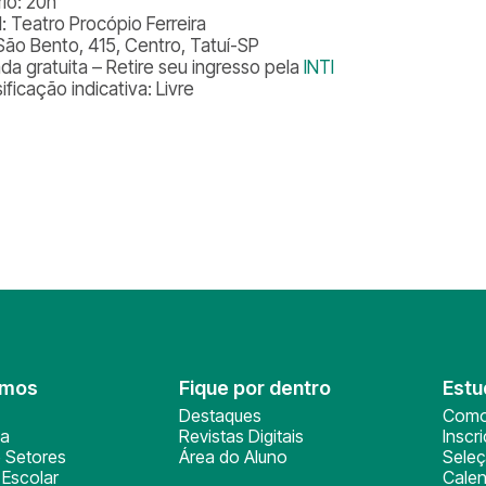
rio: 20h
l: Teatro Procópio Ferreira
São Bento, 415, Centro, Tatuí-SP
ada gratuita – Retire seu ingresso pela
INTI
ificação indicativa: Livre
omos
Fique por dentro
Estu
Destaques
Como
ça
Revistas Digitais
Inscr
 Setores
Área do Aluno
Sele
Escolar
Calen