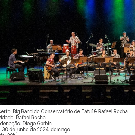
erto: Big Band do Conservatório de Tatuí & Rafael Rocha
idado: Rafael Rocha
denação: Diego Garbin
: 30 de junho de 2024, domingo