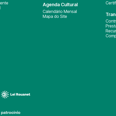
ente
Certi
Agenda Cultural
l
Calendário Mensal
Tran
Mapa do Site
Cont
Pres
Recu
Comp