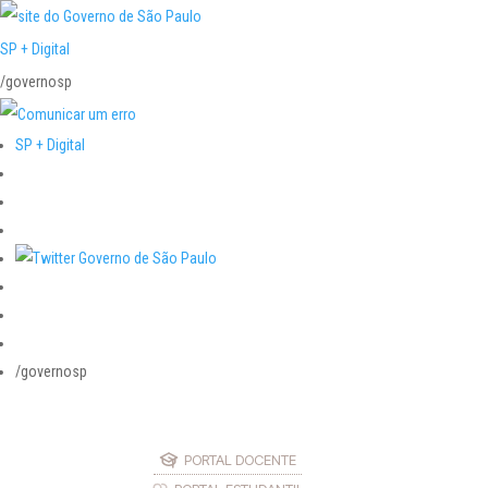
SP + Digital
/governosp
SP + Digital
/governosp
PORTAL DOCENTE