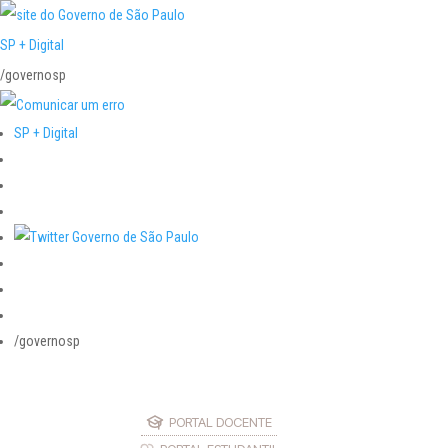
SP + Digital
/governosp
SP + Digital
/governosp
PORTAL DOCENTE