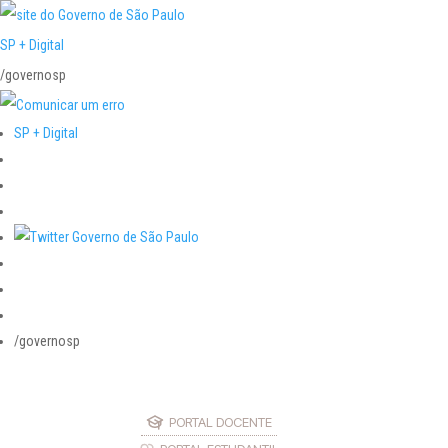
SP + Digital
/governosp
SP + Digital
/governosp
PORTAL DOCENTE