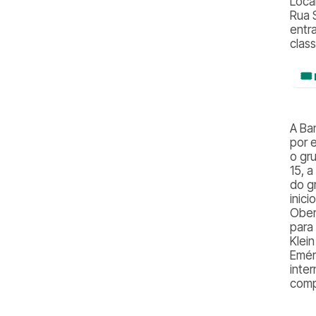
Loca
Rua 
entr
class
🎟
A Ba
por 
o gr
15, 
do g
inic
Ober
para
Klei
Emér
inte
comp