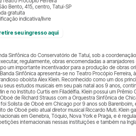
l/Teatro Procópio Ferreira
São Bento, 415, centro, Tatuí-SP
ada gratuita
ificação indicativa/livre
️ retire seu ingresso aqui
nda Sinfônica do Conservatório de Tatuí, sob a coordenação
executar, regularmente, obras encomendadas a arranjadores e
upo um importante incentivador para a produção de obras orig
a Banda Sinfônica apresenta-se no Teatro Procópio Ferreira, 
randioso oboísta Alex Klein. Reconhecido como um dos princip
iou seus estudos musicais em seu país natal aos 9 anos, con
lin e no Instituto Curtis em Filadélfia. Klein possui um Prê
 Oboé de Richard Strauss com a Orquestra Sinfônica de Chic
n foi Solista de Oboé em Chicago por 9 anos sob Barenboim, e
ito de Oboé pelo atual diretor musical Riccardo Muti. Klein
rnacionais em Genebra, Tóquio, Nova York e Praga, e é regul
etições internacionais nessas instituições e também na Ingla