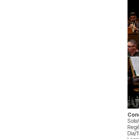
Conc
Solis
Regê
Dia/