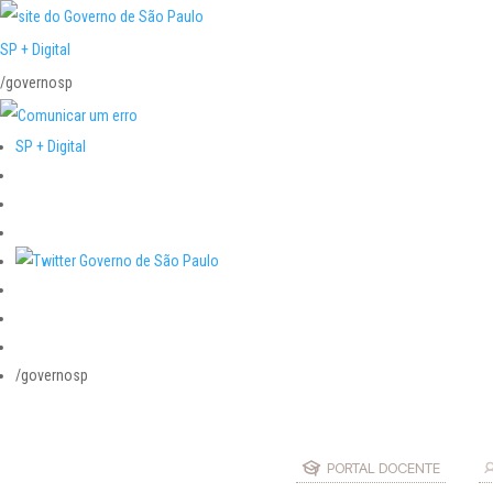
SP + Digital
/governosp
SP + Digital
/governosp
PORTAL DOCENTE