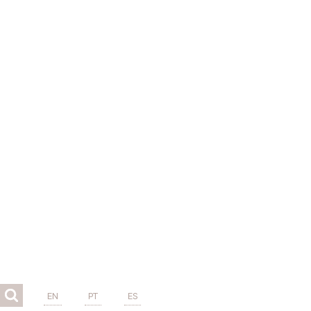
EN
PT
ES