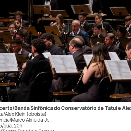
erto/Banda Sinfônica do Conservatório de Tatuí e Alex
ta/Alex Klein (oboísta)
ncia/Marco Almeida Jr.
15/qua, 20h