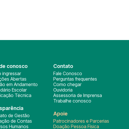
de conosco
Contato
 ingressar
Fale Conosco
ições Abertas
Perguntas frequentes
ção em Andamento
Como chegar
dário Escolar
Ouvidoria
ficação Técnica
Assessoria de Imprensa
Trabalhe conosco
sparência
Apoie
rato de Gestão
tação de Contas
Patrocinadores e Parcerias
rsos Humanos
Doação Pessoa Física