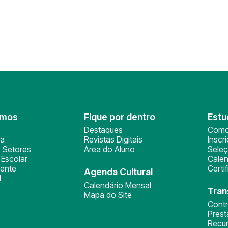
omos
Fique por dentro
Estu
Destaques
Como
ça
Revistas Digitais
Inscr
 Setores
Área do Aluno
Sele
Escolar
Calen
ente
Certi
Agenda Cultural
l
Calendário Mensal
Tran
Mapa do Site
Cont
Pres
Recu