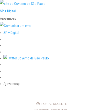
SP + Digital
/governosp
SP + Digital
/governosp
PORTAL DOCENTE