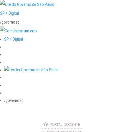
SP + Digital
/governosp
SP + Digital
/governosp
PORTAL DOCENTE