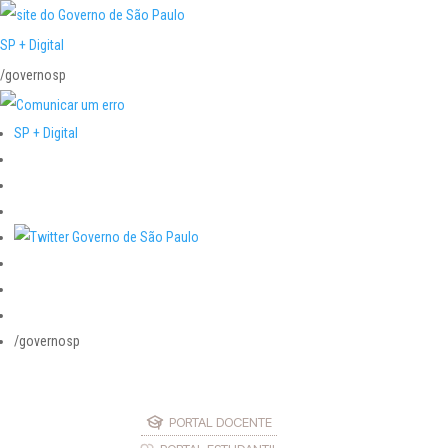
SP + Digital
/governosp
SP + Digital
/governosp
PORTAL DOCENTE