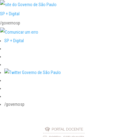
SP + Digital
/governosp
SP + Digital
/governosp
PORTAL DOCENTE