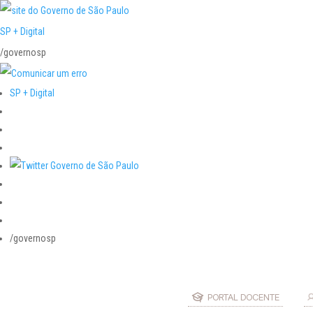
SP + Digital
/governosp
SP + Digital
/governosp
PORTAL DOCENTE