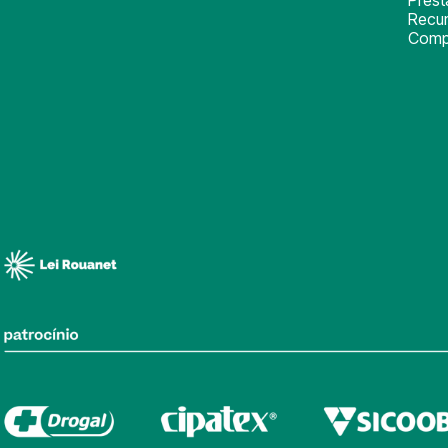
Recu
Comp