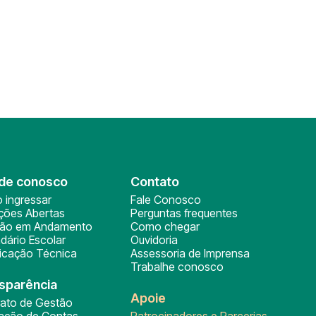
de conosco
Contato
 ingressar
Fale Conosco
ições Abertas
Perguntas frequentes
ção em Andamento
Como chegar
dário Escolar
Ouvidoria
ficação Técnica
Assessoria de Imprensa
Trabalhe conosco
sparência
Apoie
rato de Gestão
tação de Contas
Patrocinadores e Parcerias