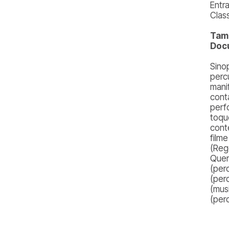
Entr
Class
Tam
Docu
Sino
perc
mani
cont
perf
toqu
cont
film
(Reg
Quer
(per
(per
(mus
(perc