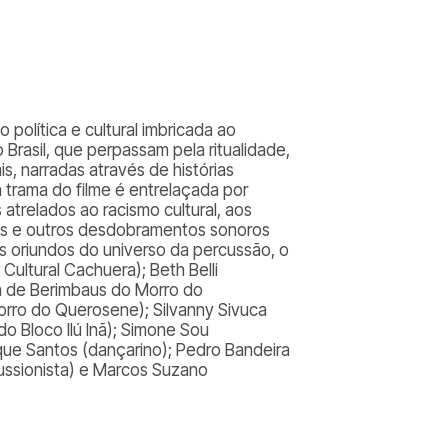
olítica e cultural imbricada ao
Brasil, que perpassam pela ritualidade,
s, narradas através de histórias
 trama do filme é entrelaçada por
trelados ao racismo cultural, aos
anas e outros desdobramentos sonoros
 oriundos do universo da percussão, o
Cultural Cachuera); Beth Belli
a de Berimbaus do Morro do
orro do Querosene); Silvanny Sivuca
o Bloco Ilú Inã); Simone Sou
que Santos (dançarino); Pedro Bandeira
cussionista) e Marcos Suzano