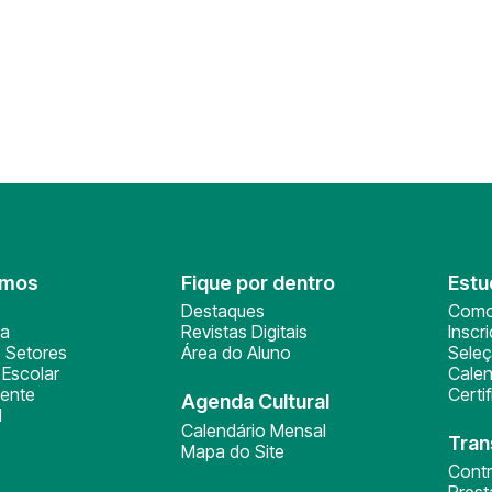
omos
Fique por dentro
Estu
Destaques
Como
ça
Revistas Digitais
Inscr
 Setores
Área do Aluno
Sele
Escolar
Calen
ente
Certi
Agenda Cultural
l
Calendário Mensal
Tran
Mapa do Site
Cont
Pres