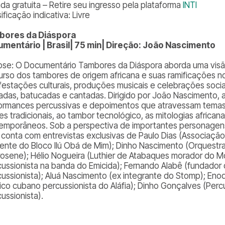
ada gratuita – Retire seu ingresso pela plataforma
INTI
ificação indicativa: Livre
bores da Diáspora
mentário | Brasil| 75 min| Direção: João Nascimento
pse: O Documentário Tambores da Diáspora aborda uma visão p
urso dos tambores de origem africana e suas ramificações no 
festações culturais, produções musicais e celebrações sociai
adas, batucadas e cantadas. Dirigido por João Nascimento, a
ormances percussivas e depoimentos que atravessam temas a
es tradicionais, ao tambor tecnológico, as mitologias afric
emporâneos. Sob a perspectiva de importantes personagens
e conta com entrevistas exclusivas de Paulo Dias (Associação 
ente do Bloco Ilú Obá de Mim); Dinho Nascimento (Orquestr
osene); Hélio Nogueira (Luthier de Atabaques morador do M
cussionista na banda do Emicida); Fernando Alabê (fundador d
cussionista); Aluá Nascimento (ex integrante do Stomp); Eno
ico cubano percussionista do Aláfia); Dinho Gonçalves (Per
ussionista).