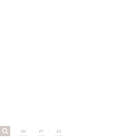
EN
PT
ES