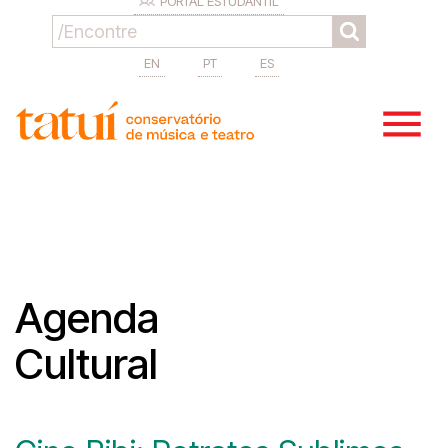
PORTAL ESTUDANTIL
EN
PT
ES
Agenda
Cultural