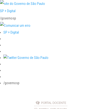
SP + Digital
/governosp
SP + Digital
/governosp
PORTAL DOCENTE