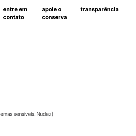
entre em
apoie o
transparência
contato
conserva
sco
patrocinadores e parcerias
contrato de gestão
s frequentes
doações de pessoa jurídica
prestação de contas
gar
doações de pessoa física
recursos humanos
onservatório
nota fiscal paulista (nfp)
compras e serviços
cnica social
a de imprensa
conosco
 Temas sensíveis. Nudez)