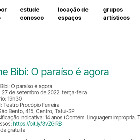
por
estude
locação de
grupos
o
conosco
espaços
artísticos
teatro procópio ferreira
artes cênicas
grupos artísticos de bolsistas
fale cono
salão villa-lobos
música
grupos pedagógicos – sede
pergunta
erto
auditório unidade chiquinha gonzaga
processo seletivo
grupos pedagógicos – polo
como che
orientações para locação
visite o c
equipe té
assessori
ne Bibi: O paraíso é agora
trabalhe 
Bibi: O paraíso é agora
: 27 de setembro de 2022, terça-feira
rio: 19h30
l: Teatro Procópio Ferreira
São Bento, 415, Centro, Tatuí-SP
sificação indicativa: 14 anos (Contém: Linguagem imprópria.
essos:
https://bit.ly/3vZGIRB
ada gratuita