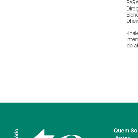
PARAD
Dire
Elen
Dhei
Khal
inte
do a
Quem S