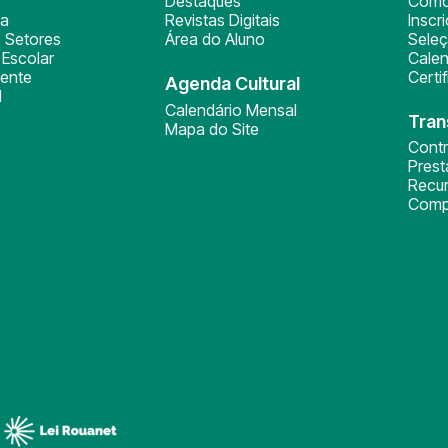
Destaques
Como
ça
Revistas Digitais
Inscr
 Setores
Área do Aluno
Sele
Escolar
Calen
ente
Certi
Agenda Cultural
l
Calendário Mensal
Tran
Mapa do Site
Cont
Pres
Recu
Comp