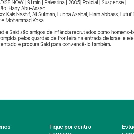
ISE NOW | 91 min | Palestina | 2005| Policial | Suspense |
ção: Hany Abu-Assad
co: Kais Nashif, Ali Suliman, Lubna Azabal, Hiam Abbass, Lutu
r e Mohammad Kosa
ed e Said são amigos de infância recrutados como homens-b
rrompida pelos guardas de fronteira na entrada de Israel e e
tentado e procura Said para convencê-lo também.
omos
Fique por dentro
Estu