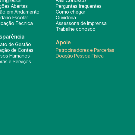
 ingressar
Fale Conosco
ições Abertas
Perguntas frequentes
ção em Andamento
Como chegar
dário Escolar
Ouvidoria
ficação Técnica
Assessoria de Imprensa
Trabalhe conosco
sparência
Apoie
rato de Gestão
tação de Contas
Patrocinadores e Parcerias
rsos Humanos
Doação Pessoa Física
ras e Serviços