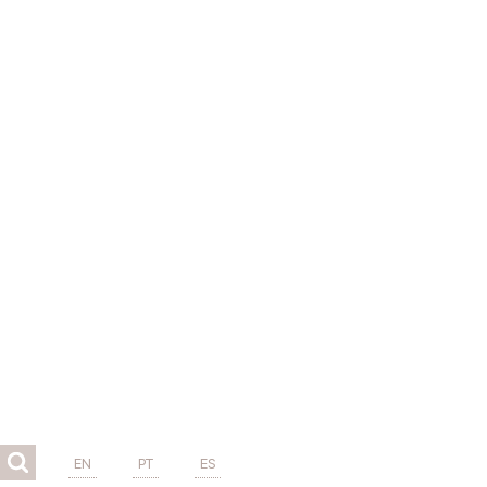
EN
PT
ES