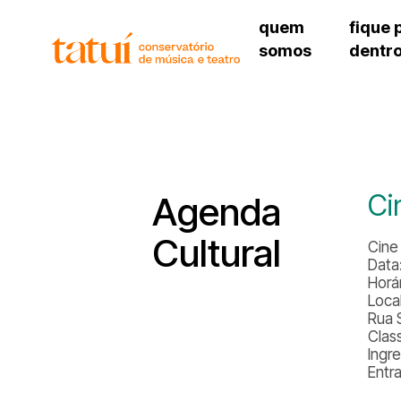
quem
fique 
somos
dentr
histórico
agenda cultural
governança
calendário escolar
unidades e setores
programas de conc
regimento escolar
revistas digitais
corpo docente
espaço estudantil
Ci
Agenda
Cultural
Cine 
Data
Horá
Loca
Rua 
Clas
Ingr
Entr