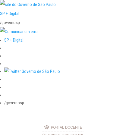
SP + Digital
/governosp
SP + Digital
/governosp
PORTAL DOCENTE