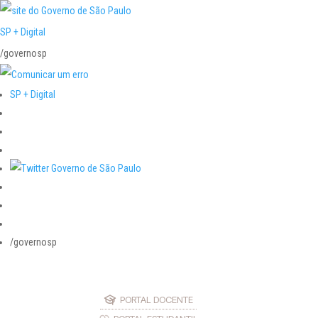
SP + Digital
/governosp
SP + Digital
/governosp
PORTAL DOCENTE