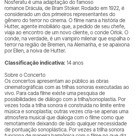
Nosferatu
é uma adaptação do famoso
romance
Drácula
, de Bram Stoker. Rodado em 1922, é
considerado um dos primeiros representantes do
gênero do terror no cinema. O filme narra a história de
Hutter, agente imobiliário que, a pedido de seu chefe,
viaja ao encontro de um novo cliente, o conde Orlok. O
conde, na verdade, é um vampiro milenar que espalha o
terror na região de Bremen, na Alemanha, e se apaixona
por Ellen, a noiva de Hutter.
Classificação indicativa:
14 anos
Sobre o Concerto
Os concertos apresentam ao público as obras
cinematográficas com as trilhas sonoras executadas ao
vivo. Para cada filme existe uma pesquisa de
possibilidades de diálogo com a trilha/sonoplastia. Por
vezes toda a trilha sonora é construída no limite entre
música e sonoplastia; outras vezes cria-se apenas uma
atmosfera musical que dialoga com o filme como que
remotamente deixando de lado qualquer necessidade
de pontuação sonoplástica. Por vezes a trilha sonora
funciona de maneira harmônica com o filme no que diz