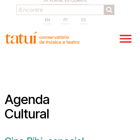
PORTAL ESTUDANTIL
EN
PT
ES
Agenda
Cultural