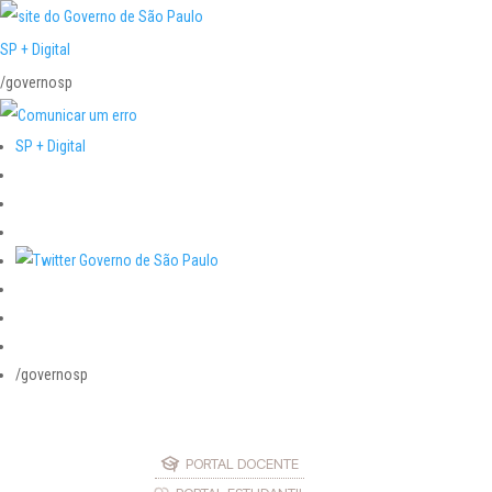
SP + Digital
/governosp
SP + Digital
/governosp
PORTAL DOCENTE