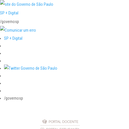
SP + Digital
/governosp
SP + Digital
/governosp
PORTAL DOCENTE