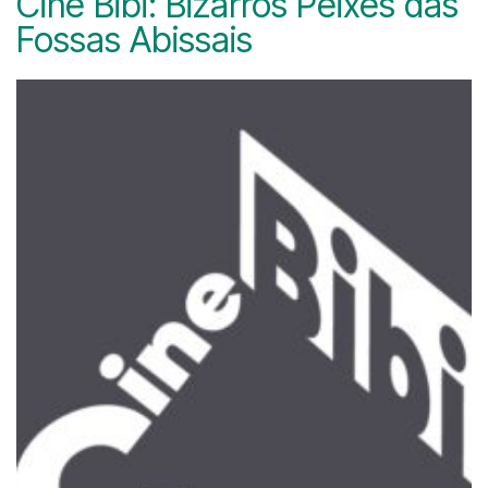
Cine Bibi: Bizarros Peixes das
Fossas Abissais